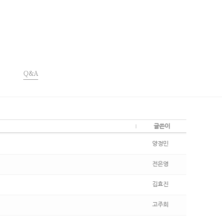
Q&A
글쓴이
양정민
전은영
김효진
고주희