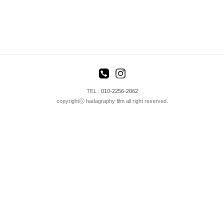
TEL :
010-2256-2062
copyrightⓒ hadagraphy film all right reserved.